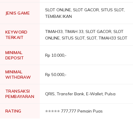
SLOT ONLINE, SLOT GACOR, SITUS SLOT,
JENIS GAME
TEMBAK IKAN
TIMAH33, TIMAH 33, SLOT GACOR, SLOT
KEYWORD
TERKAIT
ONLINE, SITUS SLOT, SLOT, TIMAH33 SLOT
MINIMAL
Rp 10.000,-
DEPOSIT
MINIMAL
Rp 50.000,-
WITHDRAW
TRANSAKSI
QRIS, Transfer Bank, E-Wallet, Pulsa
PEMBAYARAN
RATING
⭐⭐⭐⭐⭐ 777,777 Pemain Puas