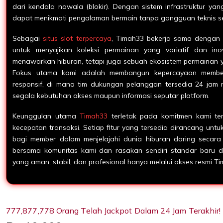
dari kendala nawala (blokir). Dengan sistem infrastruktur ya
dapat menikmati pengalaman bermain tanpa gangguan teknis sed
Sebagai
situs slot terpercaya
, Timah33 bekerja sama dengan 
untuk menyajikan koleksi permainan yang variatif dan ino
menawarkan hiburan, tetapi juga sebuah ekosistem permainan y
Fokus utama kami adalah membangun kepercayaan member
responsif, di mana tim dukungan pelanggan tersedia 24 jam
segala kebutuhan akses maupun informasi seputar platform.
Keunggulan utama
Timah33
terletak pada komitmen kami te
kecepatan transaksi. Setiap fitur yang tersedia dirancang un
bagi member dalam menjelajahi dunia hiburan daring secara
bersama komunitas kami dan rasakan sendiri standar baru 
yang aman, stabil, dan profesional hanya melalui akses resmi T
777,877,778 Orang Telah Jackpot Dalam 24 Jam Terakhir!