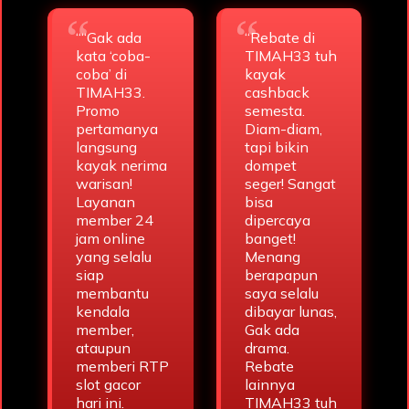
““Gak ada
“Rebate di
kata ‘coba-
TIMAH33 tuh
coba’ di
kayak
TIMAH33.
cashback
Promo
semesta.
pertamanya
Diam-diam,
langsung
tapi bikin
kayak nerima
dompet
warisan!
seger! Sangat
Layanan
bisa
member 24
dipercaya
jam online
banget!
yang selalu
Menang
siap
berapapun
membantu
saya selalu
kendala
dibayar lunas,
member,
Gak ada
ataupun
drama.
memberi RTP
Rebate
slot gacor
lainnya
hari ini.
TIMAH33 tuh